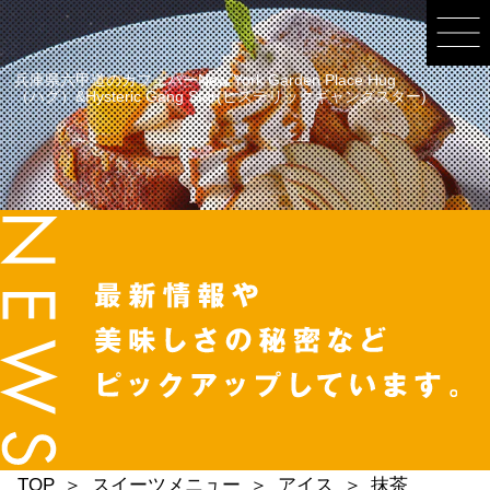
兵庫県六甲道のカフェバーNew York Garden Place Hug
（ハグ）&Hysteric Gang Star(ヒステリックギャングスター)
TOP
スイーツメニュー
アイス
抹茶