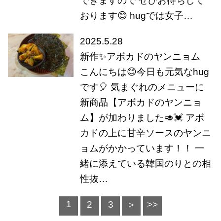
できますので ぜひお待ちして
おります😊 hugでは女子…
2025.5.28
新作✨アボカドのヤンニョム
こんにちは😊今日も元気なhug
です🎈 気まぐれのメニューに
新商品【アボカドのヤンニョ
ム】が加わりました🥑💓 アボ
カドの上に甘辛ソースのヤンニ
ョムがかかっています！！ 一
緒に添えている韓国のりとの相
性抜…
1
2
3
＞
>>