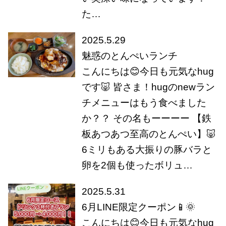
た…
2025.5.29
魅惑のとんぺいランチ
こんにちは😊今日も元気なhug
です🐷 皆さま！hugのnewラン
チメニューはもう食べました
か？？ その名もーーーー 【鉄
板あつあつ至高のとんぺい】🐷
6ミリもある大振りの豚バラと
卵を2個も使ったボリュ…
2025.5.31
6月LINE限定クーポン📱🌞
こんにちは😊今日も元気なhug