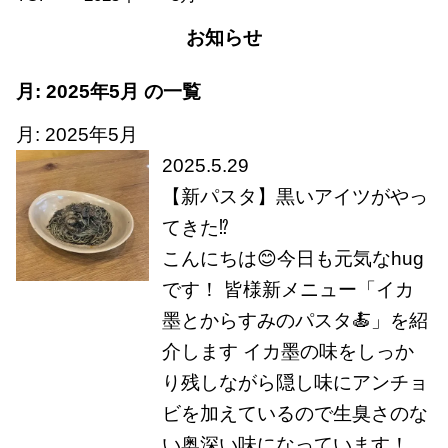
お知らせ
月:
2025年5月
の一覧
月:
2025年5月
2025.5.29
【新パスタ】黒いアイツがやっ
てきた⁉
こんにちは😊今日も元気なhug
です！ 皆様新メニュー「イカ
墨とからすみのパスタ🍝」を紹
介します イカ墨の味をしっか
り残しながら隠し味にアンチョ
ビを加えているので生臭さのな
い奥深い味になっています！