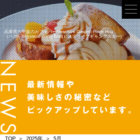
兵庫県六甲道のカフェバーNew York Garden Place Hug
（ハグ）&Hysteric Gang Star(ヒステリックギャングスター)
TOP
2025年
5月