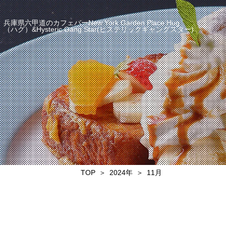
兵庫県六甲道のカフェバーNew York Garden Place Hug
（ハグ）&Hysteric Gang Star(ヒステリックギャングスター)
TOP
2024年
11月