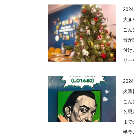
2024
大き
こん
音が
付け
リー
2024
火曜
こん
と思
まで
半ラ