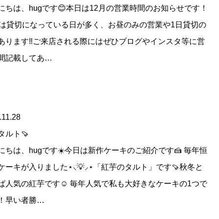
にちは、hugです😊本日は12月の営業時間のお知らせです！
月は貸切になっている日が多く、お昼のみの営業や1日貸切の
あります‼️ご来店される際にはぜひブログやインスタ等に営
間記載してあ…
.11.28
タルト🍠
にちは、hugです☀️今日は新作ケーキのご紹介です🍰 毎年恒
ケーキが入りました⋆⸜💡⸝⋆「紅芋のタルト」です🍠秋冬と
ば人気の紅芋です☺️ 毎年人気で私も大好きなケーキの1つで
！早い者勝…