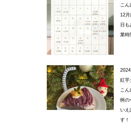
こん
12
日も
業時
2024
紅芋
こん
例の
いえ
す！