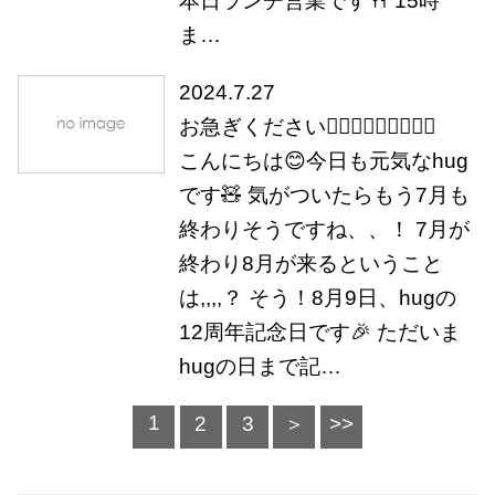
本日ランチ営業です🍴 15時
ま…
2024.7.27
お急ぎください🏃🏻‍♀️🏃🏻‍♀️🏃🏻‍♀️
こんにちは😊今日も元気なhug
です🧸 気がついたらもう7月も
終わりそうですね、、！ 7月が
終わり8月が来るということ
は,,,,？ そう！8月9日、hugの
12周年記念日です🎉 ただいま
hugの日まで記…
1
2
3
＞
>>