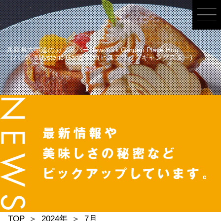
兵庫県六甲道のカフェバーNew York Garden Place Hug
（ハグ）&Hysteric Gang Star(ヒステリックギャングスター)
TOP
2024年
7月