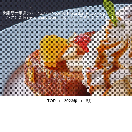
兵庫県六甲道のカフェバーNew York Garden Place Hug
（ハグ）&Hysteric Gang Star(ヒステリックギャングスター)
TOP
2023年
6月