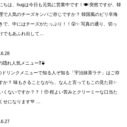
にちは、hugは今日も元気に営業中です！🍽 突然ですが、韓
理で人気のチーズキンパご存じですか？ 韓国風のピリ辛海
きで、中にはチーズがたっぷり！！😲✨ 写真の通り、切っ
けでもあふれ出して…
.6.28
gの隠れ人気メニュー⁈🍵
gのドリンクメニューで知る人ぞ知る「宇治抹茶ラテ」はご存
すか？ 味もさることながら、なんと言ってもこの見た目✨
いくないですか？？！🥺 程よい苦みとクリーミーな口当た
くせになります💚 …
.6.27