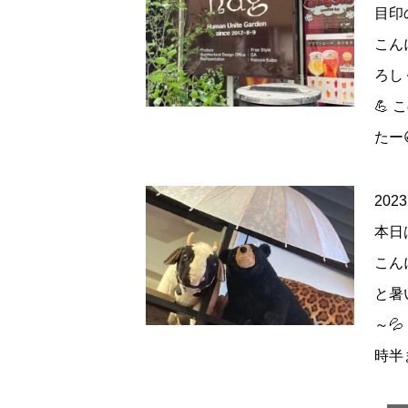
目印
こん
ろし
💪
たー
2023
本日
こん
と暑
～
時半