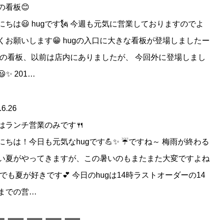
の看板😊
にちは😃 hugです🗽 今週も元気に営業しておりますのでよ
くお願いします😁 hugの入口に大きな看板が登場しましたー
 この看板、以前は店内にありましたが、 今回外に登場しまし
✨ 201…
.6.26
はランチ営業のみです🍴
にちは！今日も元気なhugです💪✨ ☔ですね～ 梅雨が終わる
い夏がやってきますが、この暑いのもまたまた大変ですよね
 でも夏が好きです💕 今日のhugは14時ラストオーダーの14
までの営…