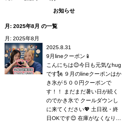
お知らせ
月:
2025年8月
の一覧
月:
2025年8月
2025.8.31
9月lineクーポン📱
こんにちは😊今日も元気なhug
です🗽 ９月のlineクーポンはか
き氷が５００円クーポンで
す！！ まだまだ暑い日が続く
のでかき氷で クールダウンし
に来てください💖 土日祝・終
日OKです😊 在庫がなくなり…