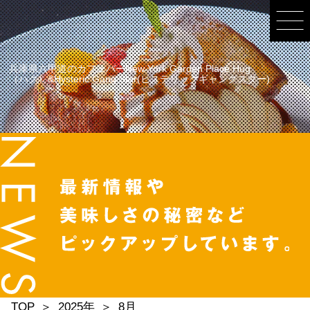
兵庫県六甲道のカフェバーNew York Garden Place Hug
（ハグ）&Hysteric Gang Star(ヒステリックギャングスター)
TOP
2025年
8月