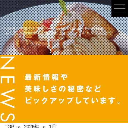
兵庫県六甲道のカフェバーNew York Garden Place Hug
（ハグ）&Hysteric Gang Star(ヒステリックギャングスター)
TOP
2026年
1月