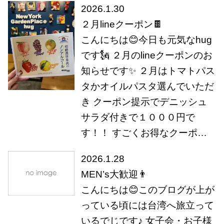
2026.1.30
２月lineクーポン🍫
こんにちは😊今日も元気なhug
です🗽 ２月のlineクーポンのお
知らせです✨ ２月はトマトパス
タかオイルパスタ選んでいただ
き クーポン提示でデニッシュ
サラダ付きで１０００円で
す！！ すごくお得なクーポ…
2026.1.28
MEN’s大歓迎👨
こんにちは😊このブログが上が
っている頃には台湾へ旅立って
いるでじです♪ 女子会・お子様