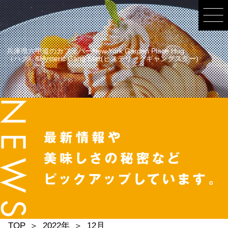
兵庫県六甲道のカフェバーNew York Garden Place Hug
（ハグ）&Hysteric Gang Star(ヒステリックギャングスター)
TOP
2022年
12月