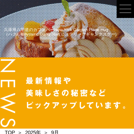
兵庫県六甲道のカフェバーNew York Garden Place Hug
（ハグ）&Hysteric Gang Star(ヒステリックギャングスター)
TOP
2025年
9月