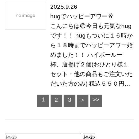
2025.9.26
hugでハッピーアワー🥂
こんにちは😊今日も元気なhug
です！！ hugもついに１６時か
ら１８時までハッピーアワー始
めました！！ ハイボール一
杯、唐揚げ２個(おひとり様１
セット・他の商品もご注文いた
だいた方のみ) 税込５５０円…
1
2
3
＞
>>
検