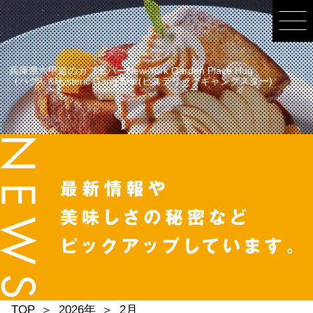
兵庫県六甲道のカフェバーNew York Garden Place Hug
（ハグ）&Hysteric Gang Star(ヒステリックギャングスター)
TOP
2026年
2月