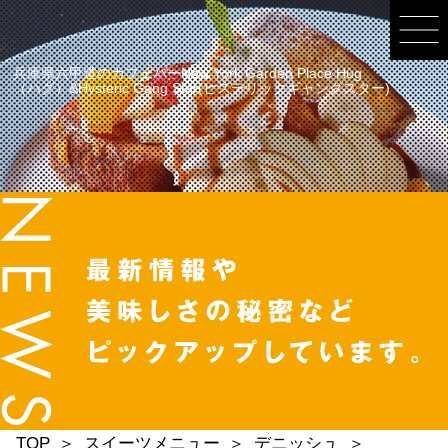
兵庫県六甲道のカフェバーNew York Garden Place Hug
（ハグ）&Hysteric Gang Star(ヒステリックギャングスター)
TOP
スイーツメニュー
デニッシュ