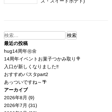
ズ・スイートポテト)
検
索:
最近の投稿
hug14周年㊗🌼
14周年イベントお菓子つかみ取り🍭
入口が新しくなりました‼
おすすめパスタpart2
あっついですね～🌴
アーカイブ
2026年8月
(9)
2026年7月
(31)