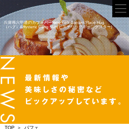
兵庫県六甲道のカフェバーNew York Garden Place Hug
（ハグ）&Hysteric Gang Star(ヒステリックギャングスター)
TOP
パフェ