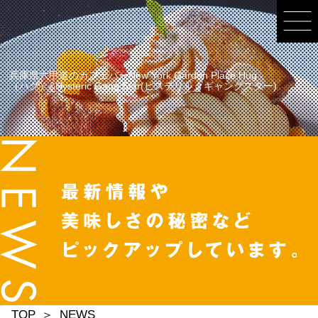
兵庫県六甲道のカフェバーNew York Garden Place Hug
（ハグ）&Hysteric Gang Star(ヒステリックギャングスター)
TOP
NEWS