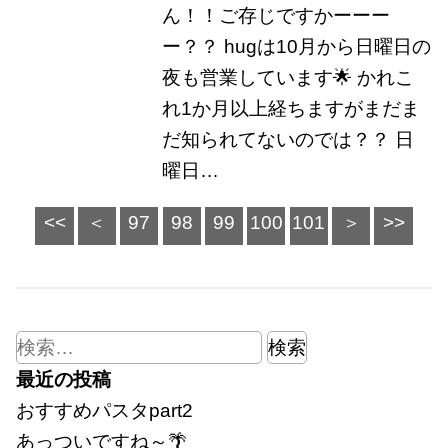
ん！！ご存じですかーーー
ー？？ hugは10月から日曜日の
夜も営業しています🌟 かれこ
れ1か月以上経ちますがまだま
だ知られてないのでは？？ 日
曜日…
99
<<
＜
97
98
100
101
＞
>>
検
索:
最近の投稿
おすすめパスタpart2
あっついですね～🌴