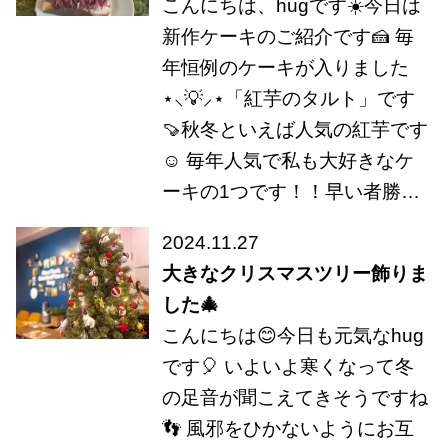
こんにちは、hugです☀️今日は
新作ケーキのご紹介です🍰 毎
年恒例のケーキが入りました
⋆⸜💡⸝⋆「紅芋のタルト」です
🍠秋冬といえば人気の紅芋です
☺️ 毎年人気で私も大好きなケ
ーキの1つです！！早い者勝…
2024.11.27
大きなクリスマスツリー飾りま
した🎄
こんにちは😊今日も元気なhug
です🎈 いよいよ寒くなって冬
の足音が聞こえてきそうですね
👣 風邪をひかないようにお互