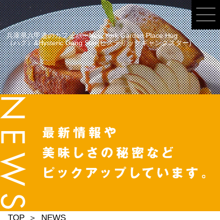
兵庫県六甲道のカフェバーNew York Garden Place Hug
（ハグ）&Hysteric Gang Star(ヒステリックギャングスター)
TOP
NEWS