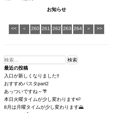
お知らせ
262
<<
＜
260
261
263
264
＞
>>
検
索:
最近の投稿
入口が新しくなりました‼
おすすめパスタpart2
あっついですね～🌴
本日火曜タイムが少し変わります🍉
8月は月曜タイムが少し変わります🌄