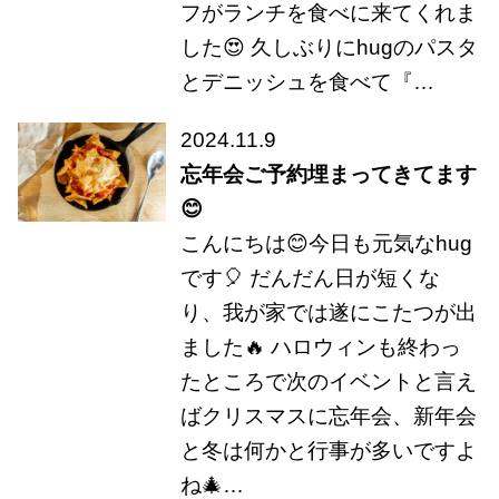
フがランチを食べに来てくれま
した😍 久しぶりにhugのパスタ
とデニッシュを食べて『…
2024.11.9
忘年会ご予約埋まってきてます
😊
こんにちは😊今日も元気なhug
です🎈 だんだん日が短くな
り、我が家では遂にこたつが出
ました🔥 ハロウィンも終わっ
たところで次のイベントと言え
ばクリスマスに忘年会、新年会
と冬は何かと行事が多いですよ
ね🎄…