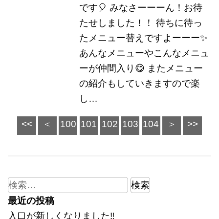
です🎈 みなさーーーん！お待
たせしました！！ 待ちに待っ
たメニュー替えですよーーー✨
あんなメニューやこんなメニュ
ーが仲間入り😋 またメニュー
の紹介もしていきますので楽
し…
102
<<
＜
100
101
103
104
＞
>>
検
索:
最近の投稿
入口が新しくなりました‼