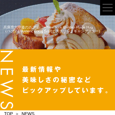
兵庫県六甲道のカフェバーNew York Garden Place Hug
（ハグ）&Hysteric Gang Star(ヒステリックギャングスター)
TOP
NEWS