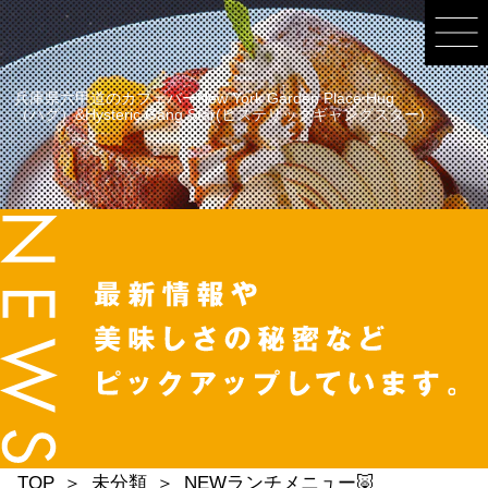
兵庫県六甲道のカフェバーNew York Garden Place Hug
（ハグ）&Hysteric Gang Star(ヒステリックギャングスター)
TOP
未分類
NEWランチメニュー🐷