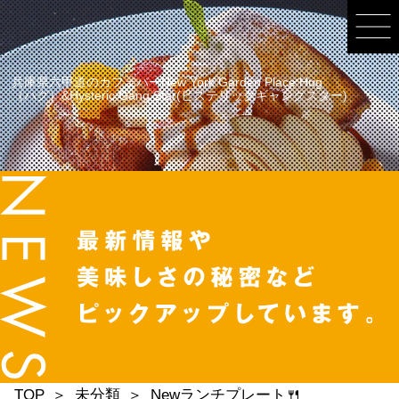
兵庫県六甲道のカフェバーNew York Garden Place Hug
（ハグ）&Hysteric Gang Star(ヒステリックギャングスター)
TOP
未分類
Newランチプレート🍴