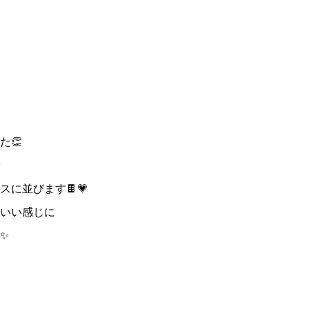
た👏
に並びます🍫💗
いい感じに
✨