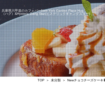
兵庫県六甲道のカフェバーNew York Garden Place Hug
（ハグ）&Hysteric Gang Star(ヒステリックギャングスター)
TOP
未分類
Newチョコチーズケーキ