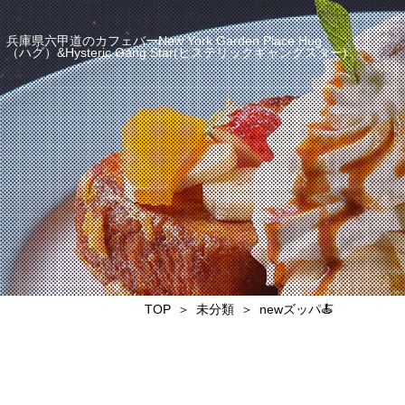
兵庫県六甲道のカフェバーNew York Garden Place Hug
（ハグ）&Hysteric Gang Star(ヒステリックギャングスター)
TOP
未分類
newズッパ🍝