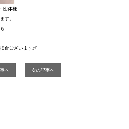
・団体様
ます。
も
換台ございます👶
事へ
次の記事へ