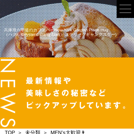
兵庫県六甲道のカフェバーNew York Garden Place Hug
（ハグ）&Hysteric Gang Star(ヒステリックギャングスター)
TOP
未分類
MEN’s大歓迎👨