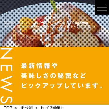
兵庫県六甲道のカフェバーNew York Garden Place Hug
（ハグ）&Hysteric Gang Star(ヒステリックギャングスター)
TOP
未分類
hug13周年✨