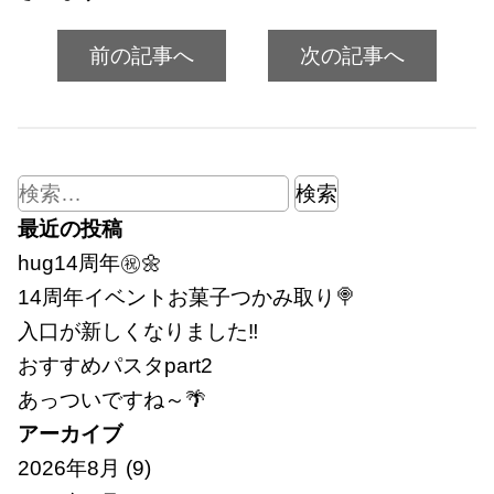
前の記事へ
次の記事へ
検
索:
最近の投稿
hug14周年㊗🌼
14周年イベントお菓子つかみ取り🍭
入口が新しくなりました‼
おすすめパスタpart2
あっついですね～🌴
アーカイブ
2026年8月
(9)