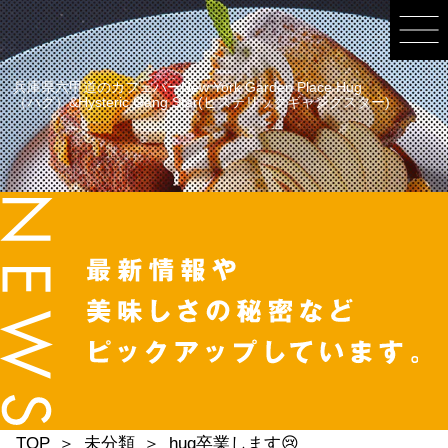
兵庫県六甲道のカフェバーNew York Garden Place Hug
（ハグ）&Hysteric Gang Star(ヒステリックギャングスター)
TOP
未分類
hug卒業します😢