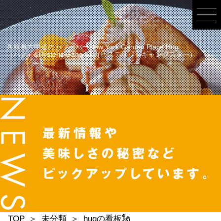
兵庫県六甲道のカフェバーNew York Garden Place Hug
（ハグ）&Hysteric Gang Star(ヒステリックギャングスター)
TOP
未分類
hugの看板🗽