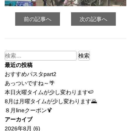
前の記事へ
次の記事へ
検
索:
最近の投稿
おすすめパスタpart2
あっついですね～🌴
本日火曜タイムが少し変わります🍉
8月は月曜タイムが少し変わります🌄
８月lineクーポン🍹
アーカイブ
2026年8月
(6)