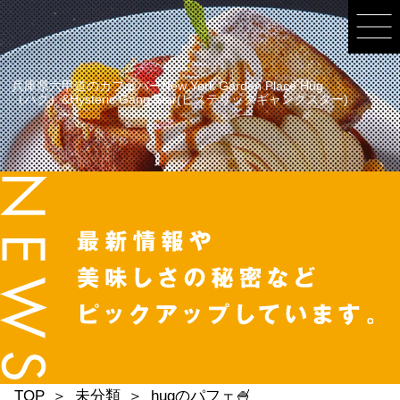
兵庫県六甲道のカフェバーNew York Garden Place Hug
（ハグ）&Hysteric Gang Star(ヒステリックギャングスター)
TOP
未分類
hugのパフェ🍧