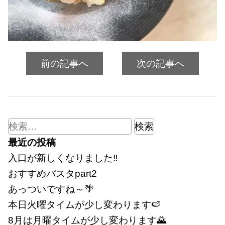
前の記事へ
次の記事へ
検
索:
最近の投稿
入口が新しくなりました‼
おすすめパスタpart2
あっついですね～🌴
本日火曜タイムが少し変わります🍉
8月は月曜タイムが少し変わります🌄