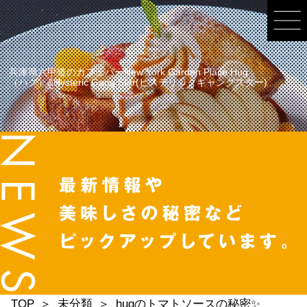
兵庫県六甲道のカフェバーNew York Garden Place Hug
（ハグ）&Hysteric Gang Star(ヒステリックギャングスター)
TOP
未分類
hugのトマトソースの秘密✨