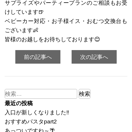
サプライズやパーティープランのご相談もお受
けしています🍺
ベビーカー対応・お子様イス・おむつ交換台も
ございます👶
皆様のお越しをお待ちしております😊
前の記事へ
次の記事へ
検
索:
最近の投稿
入口が新しくなりました‼
おすすめパスタpart2
あっついですね～🌴