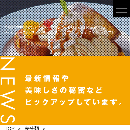
兵庫県六甲道のカフェバーNew York Garden Place Hug
（ハグ）&Hysteric Gang Star(ヒステリックギャングスター)
TOP
未分類