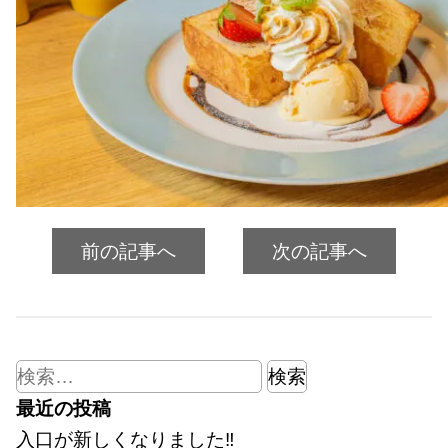
前の記事へ
次の記事へ
検
索:
最近の投稿
入口が新しくなりました‼