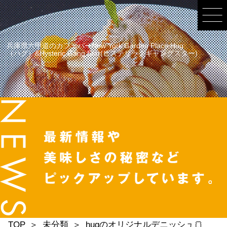
兵庫県六甲道のカフェバーNew York Garden Place Hug
（ハグ）&Hysteric Gang Star(ヒステリックギャングスター)
TOP
未分類
hugのオリジナルデニッシュ🍞