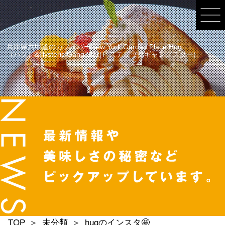
兵庫県六甲道のカフェバーNew York Garden Place Hug
（ハグ）&Hysteric Gang Star(ヒステリックギャングスター)
TOP
未分類
hugのインスタ🤩