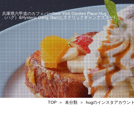
兵庫県六甲道のカフェバーNew York Garden Place Hug
（ハグ）&Hysteric Gang Star(ヒステリックギャングスター)
TOP
未分類
hugのインスタアカウン