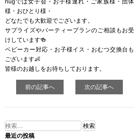
hugでは女子会・お子様連れ・ご家族様・団体
様・おひとり様・
どなたでも大歓迎でございます。
サプライズやパーティープランのご相談もお受
けしています🍻
ベビーカー対応・お子様イス・おむつ交換台も
ございます👶
皆様のお越しをお待ちしております。
前の記事へ
次の記事へ
検
索:
最近の投稿