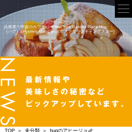
兵庫県六甲道のカフェバーNew York Garden Place Hug
（ハグ）&Hysteric Gang Star(ヒステリックギャングスター)
TOP
未分類
hugのアヒージョ🦐