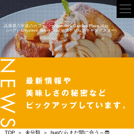
兵庫県六甲道のカフェバーNew York Garden Place Hug
（ハグ）&Hysteric Gang Star(ヒステリックギャングスター)
TOP
未分類
hugならまだ間に合う～😎