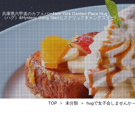
兵庫県六甲道のカフェバーNew York Garden Place Hug
（ハグ）&Hysteric Gang Star(ヒステリックギャングスター)
TOP
未分類
hugで女子会しませんか