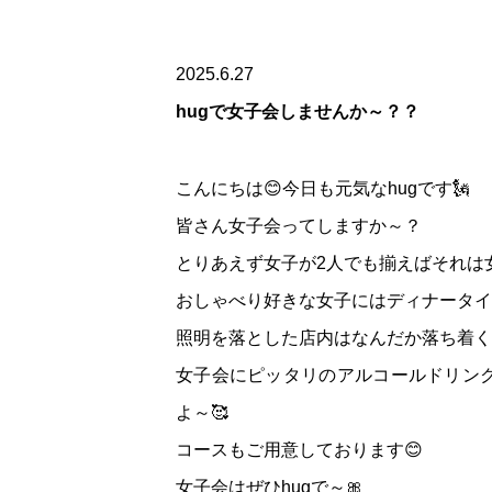
2025.6.27
hugで女子会しませんか～？？
こんにちは😊今日も元気なhugです🗽
皆さん女子会ってしますか～？
とりあえず女子が2人でも揃えばそれは女
おしゃべり好きな女子にはディナータイム
照明を落とした店内はなんだか落ち着く
女子会にピッタリのアルコールドリン
よ～🥰
コースもご用意しております😊
女子会はぜひhugで～🎀