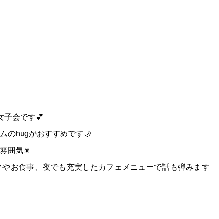
子会です💕
のhugがおすすめです🌙
雰囲気🎇
クやお食事、夜でも充実したカフェメニューで話も弾みます