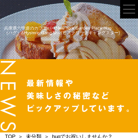
兵庫県六甲道のカフェバーNew York Garden Place Hug
（ハグ）&Hysteric Gang Star(ヒステリックギャングスター)
TOP
未分類
hugでお祝いしませんか？