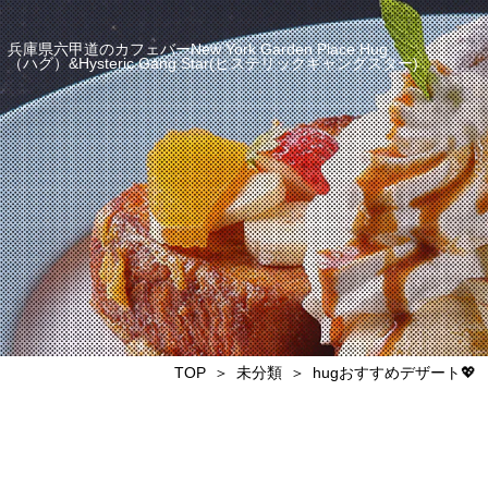
兵庫県六甲道のカフェバーNew York Garden Place Hug
（ハグ）&Hysteric Gang Star(ヒステリックギャングスター)
TOP
未分類
hugおすすめデザート💖