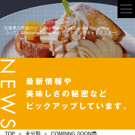
兵庫県六甲道のカフェバーNew York Garden Place Hug
（ハグ）&Hysteric Gang Star(ヒステリックギャングスター)
TOP
未分類
COMINNG SOON😎