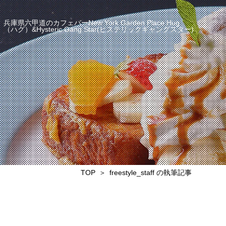
兵庫県六甲道のカフェバーNew York Garden Place Hug
（ハグ）&Hysteric Gang Star(ヒステリックギャングスター)
TOP
freestyle_staff の執筆記事