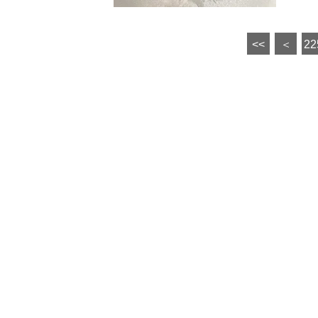
<<
＜
22