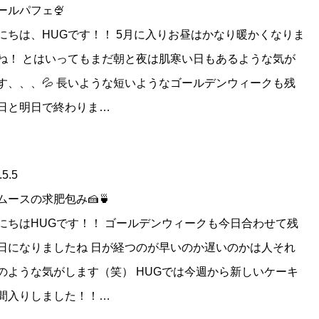
ールパフェ🍨
にちは、HUGです！！ 5月に入りお昼はかなり暖かくなりま
ね！ とはいってもまだ朝と夜は肌寒い日もあるような気が
す、、、💦 長いような短いようなゴールデンウィークも残
日と明日で終わりま…
.5.5
ムースの求肥包み🍰🍵
にちはHUGです！！ ゴールデンウィークも今日合わせて残
日になりましたね 日が経つのが早いのか遅いのかは人それ
のような気がします（笑） HUGでは今週から新しいケーキ
間入りしました！！…