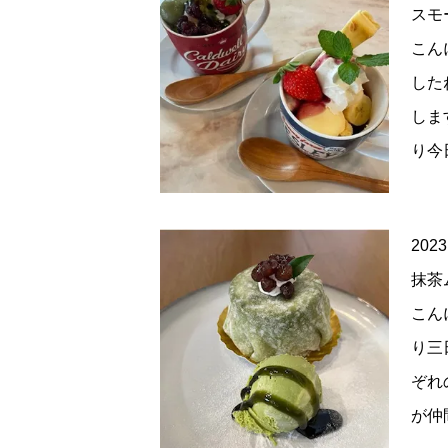
スモ
こん
した
しま
り今
2023
抹茶
こん
り三
ぞれ
が仲