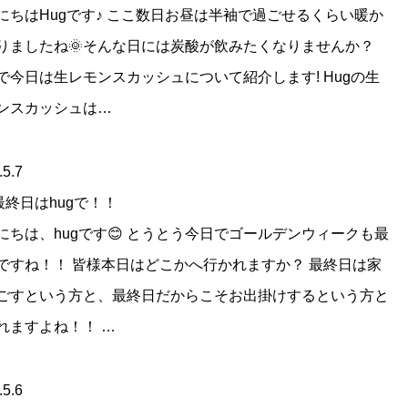
にちはHugです♪ ここ数日お昼は半袖で過ごせるくらい暖か
りましたね🌞そんな日には炭酸が飲みたくなりませんか？
で今日は生レモンスカッシュについて紹介します! Hugの生
ンスカッシュは…
.5.7
最終日はhugで！！
にちは、hugです😊 とうとう今日でゴールデンウィークも最
ですね！！ 皆様本日はどこかへ行かれますか？ 最終日は家
ごすという方と、最終日だからこそお出掛けするという方と
れますよね！！ …
.5.6