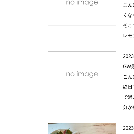
こん
くな
そこ
レモ
2023
GW
こん
終日
で過
分か
2023