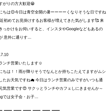
すがりの方大歓迎😁
にちは😊今日は青空全開の暑ーーーーくなりそうな日ですね
 最近初めてお見掛けするお客様が増えてきた気がします🥰 来
きっかけをお伺いすると、インスタやGoogleなどもあるの
が 意外に通りす…
.7.10
ランチ営業いたします☺
にちは！！雨が降りそうでなんとか持ちこたえてますがムシ
したお天気ですね☁ 今日はランチ営業のみですがいつも通
元気営業です😍 サクッとランチやカフェしにきませんか～
 hugでは女子会・お子…