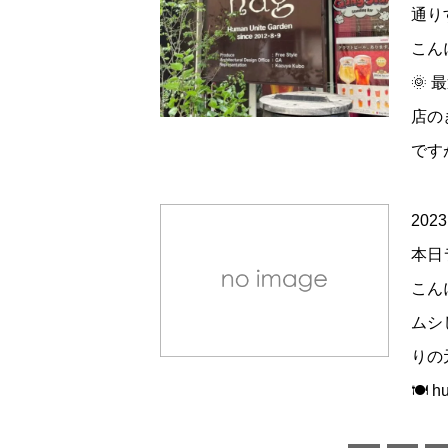
通り
こん
🌞
店の
です
2023
本日
こん
ムシ
りの
🍽