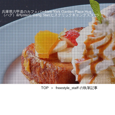
兵庫県六甲道のカフェバーNew York Garden Place Hug
（ハグ）&Hysteric Gang Star(ヒステリックギャングスター)
TOP
freestyle_staff の執筆記事