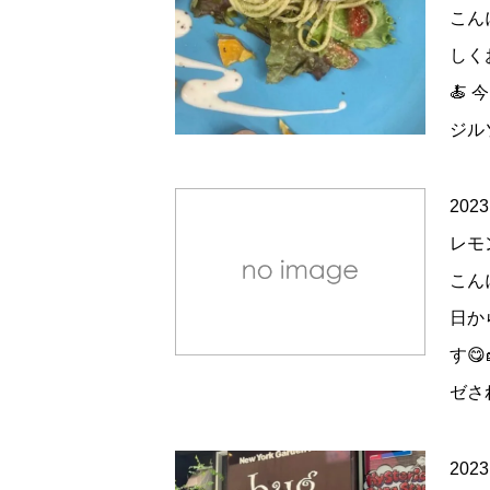
こん
しく
🍝
ジル
2023
レモ
こん
日か
す
ゼさ
2023