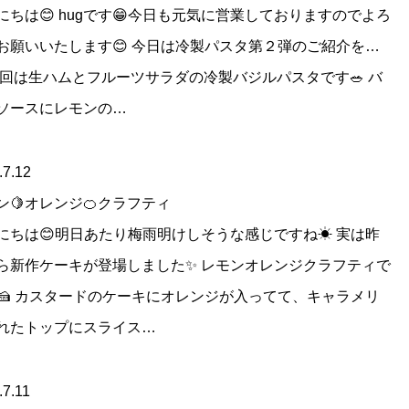
にちは😊 hugです😁今日も元気に営業しておりますのでよろ
お願いいたします😊 今日は冷製パスタ第２弾のご紹介を…
 今回は生ハムとフルーツサラダの冷製バジルパスタです🥗 バ
ソースにレモンの…
.7.12
ン🍋オレンジ🍊クラフティ
にちは😊明日あたり梅雨明けしそうな感じですね☀ 実は昨
ら新作ケーキが登場しました✨ レモンオレンジクラフティで
🍰 カスタードのケーキにオレンジが入ってて、キャラメリ
れたトップにスライス…
.7.11