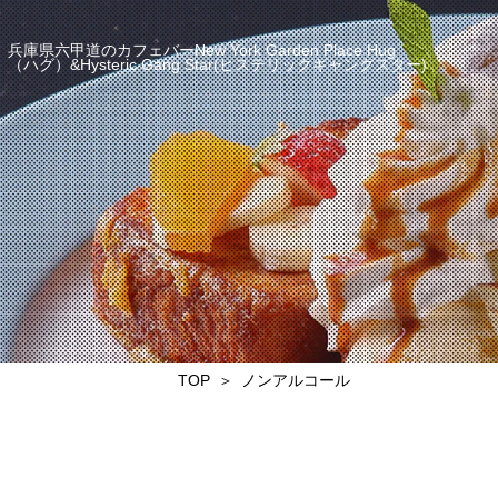
兵庫県六甲道のカフェバーNew York Garden Place Hug
（ハグ）&Hysteric Gang Star(ヒステリックギャングスター)
TOP
ノンアルコール