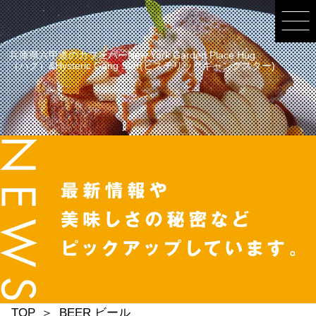
兵庫県六甲道のカフェバーNew York Garden Place Hug
（ハグ）&Hysteric Gang Star(ヒステリックギャングスター)
TOP
BEER ビール