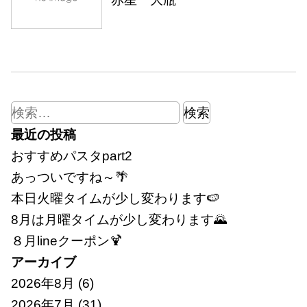
検
索:
最近の投稿
おすすめパスタpart2
あっついですね～🌴
本日火曜タイムが少し変わります🍉
8月は月曜タイムが少し変わります🌄
８月lineクーポン🍹
アーカイブ
2026年8月
(6)
2026年7月
(31)