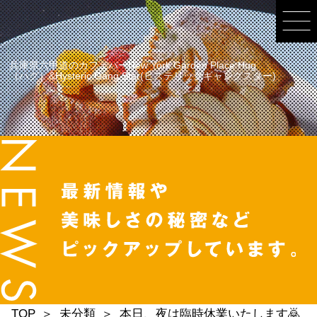
兵庫県六甲道のカフェバーNew York Garden Place Hug
（ハグ）&Hysteric Gang Star(ヒステリックギャングスター)
TOP
未分類
本日、夜は臨時休業いたします🙇