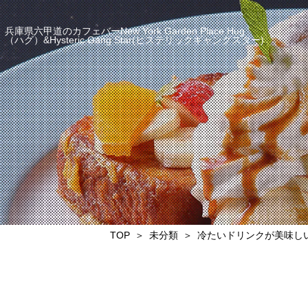
兵庫県六甲道のカフェバーNew York Garden Place Hug
（ハグ）&Hysteric Gang Star(ヒステリックギャングスター)
TOP
未分類
冷たいドリンクが美味しい