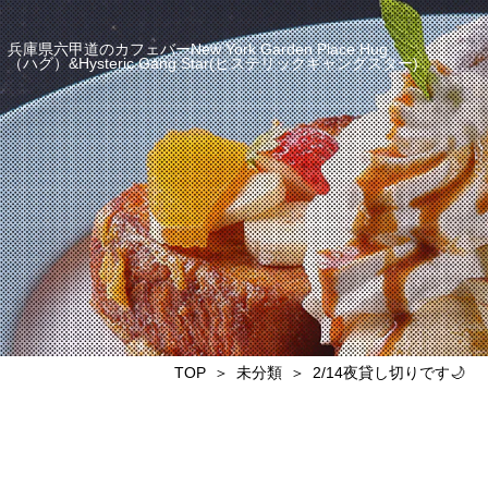
兵庫県六甲道のカフェバーNew York Garden Place Hug
（ハグ）&Hysteric Gang Star(ヒステリックギャングスター)
TOP
未分類
2/14夜貸し切りです🌙