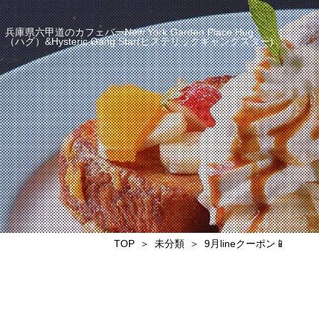
兵庫県六甲道のカフェバーNew York Garden Place Hug
（ハグ）&Hysteric Gang Star(ヒステリックギャングスター)
TOP
未分類
9月lineクーポン📱