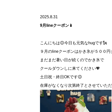
2025.8.31
9月lineクーポン📱
こんにちは😊今日も元気なhugです🗽
９月のlineクーポンはかき氷が５００
まだまだ暑い日が続くのでかき氷で
クールダウンしに来てください💖
土日祝・終日OKです😊
在庫がなくなり次第終了とさせていただ