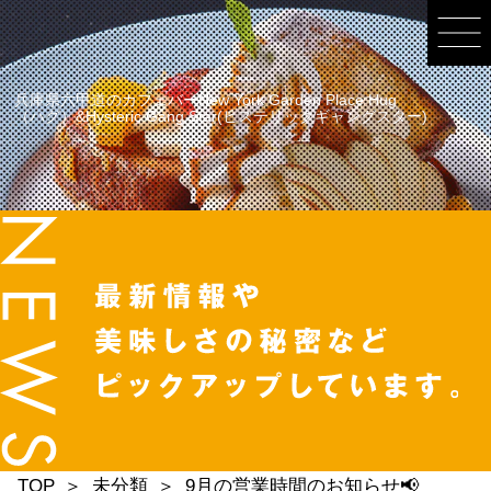
兵庫県六甲道のカフェバーNew York Garden Place Hug
（ハグ）&Hysteric Gang Star(ヒステリックギャングスター)
TOP
未分類
9月の営業時間のお知らせ📢