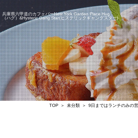
兵庫県六甲道のカフェバーNew York Garden Place Hug
（ハグ）&Hysteric Gang Star(ヒステリックギャングスター)
TOP
未分類
9日まではランチのみの営