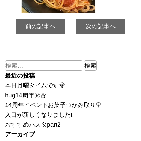
前の記事へ
次の記事へ
検
索:
最近の投稿
本日月曜タイムです🌞
hug14周年㊗🌼
14周年イベントお菓子つかみ取り🍭
入口が新しくなりました‼
おすすめパスタpart2
アーカイブ