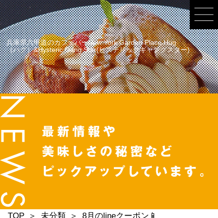
兵庫県六甲道のカフェバーNew York Garden Place Hug
（ハグ）&Hysteric Gang Star(ヒステリックギャングスター)
TOP
未分類
8月のlineクーポン📱