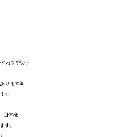
🌞🌴🌺✨
あります🙇
！✨
・団体様
ます。
も