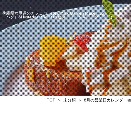
兵庫県六甲道のカフェバーNew York Garden Place Hug
（ハグ）&Hysteric Gang Star(ヒステリックギャングスター)
TOP
未分類
8月の営業日カレンダー