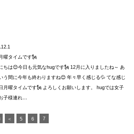
.12.1
月曜タイムです🗽
にちは😊今日も元気なhugです🗽 12月に入りましたね～ あ
いう間に今年も終わりますね😊 年々早く感じる💦 てな感じ
日月曜タイムです🗽 よろしくお願いします。 hugでは女子
お子様連れ…
7
<
＜
5
6