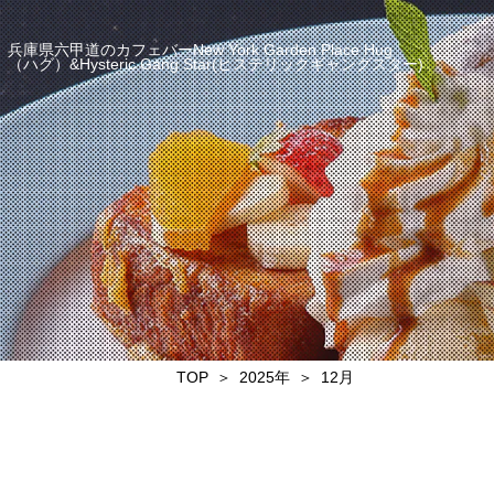
兵庫県六甲道のカフェバーNew York Garden Place Hug
（ハグ）&Hysteric Gang Star(ヒステリックギャングスター)
TOP
2025年
12月