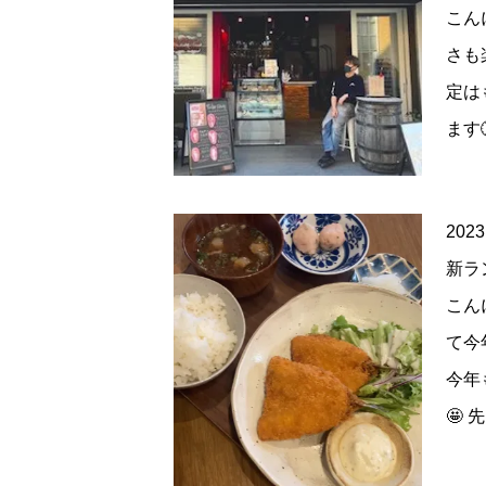
こん
さも
定は
ます
2023
新ラ
こん
て今
今年
🤩