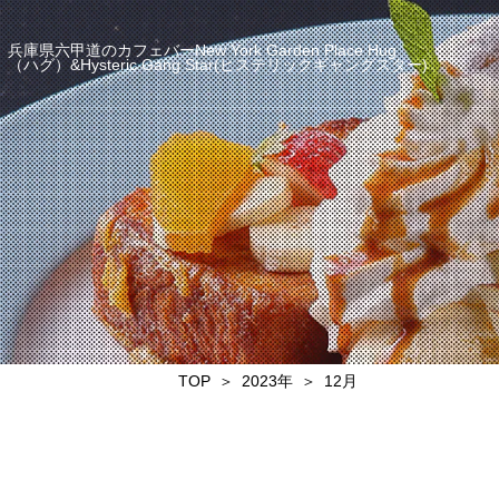
兵庫県六甲道のカフェバーNew York Garden Place Hug
（ハグ）&Hysteric Gang Star(ヒステリックギャングスター)
TOP
2023年
12月