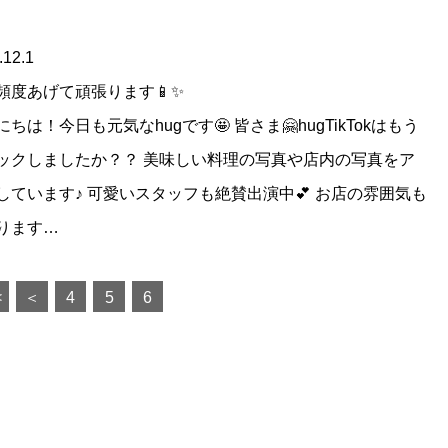
.12.1
頻度あげて頑張ります📱✨
ちは！今日も元気なhugです🤩 皆さま🤗hugTikTokはもう
ックしましたか？？ 美味しい料理の写真や店内の写真をア
しています♪ 可愛いスタッフも絶賛出演中💕 お店の雰囲気も
ります…
6
<
＜
4
5