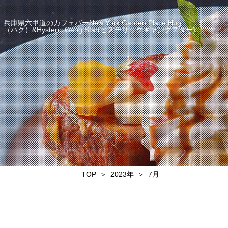
兵庫県六甲道のカフェバーNew York Garden Place Hug
（ハグ）&Hysteric Gang Star(ヒステリックギャングスター)
TOP
2023年
7月