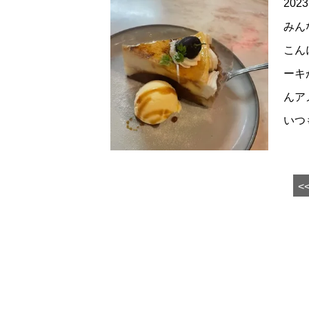
2023
みん
こん
ーキ
んア
いつ
<