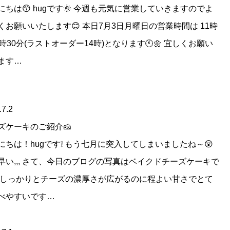
にちは😙 hugです🌞 今週も元気に営業していきますのでよ
くお願いいたします😊 本日7月3日月曜日の営業時間は 11時
4時30分(ラストオーダー14時)となります🕚🌼 宜しくお願い
ます…
.7.2
ズケーキのご紹介🧀
にちは！hugです❕ もう七月に突入してしまいましたね～😲
早い,,, さて、今日のブログの写真はベイクドチーズケーキで
 しっかりとチーズの濃厚さが広がるのに程よい甘さでとて
べやすいです…