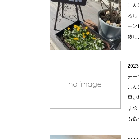
こん
ろし
～1
致し
2023
チー
こん
早い
す
も食