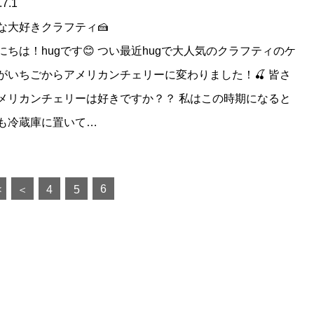
.7.1
な大好きクラフティ🍰
にちは！hugです😊 つい最近hugで大人気のクラフティのケ
がいちごからアメリカンチェリーに変わりました！🍒 皆さ
メリカンチェリーは好きですか？？ 私はこの時期になると
も冷蔵庫に置いて…
6
<
＜
4
5